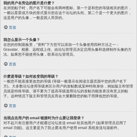
我的用户名旁边的图片是什麽？
在浏览帖子时，用户名下可能会有两种图标。第一个是和您的等级相关的图片，
一般以星星或方块的形式显示您在这个论坛的头衔。第二个是一个更大的图片，
这是用户的头像，一般是因人而异的。
页首
我怎么显示一个头像？
在您的控制面板里，“资料”下方您可以添加一个头像使用四种方法之一：
Gravatar、相册、远程或上传。由论坛管理员决定启用头像和选择制作头像的方
法。如果您不能使用头像，联系论坛管理员。
页首
什麽是等级？如何改变我的等级？
一般您不能直接更改您的等级 (等级一般显示在阅读主题页面中您的用户名下
方)。大多数论坛使用等级来区分用户的发帖数或某种特殊身份，例如版主和管理
员就是特殊等级。请不要为了提高等级滥用论坛的发帖功能发表没有意义的帖
子。这种情况下版主和管理员反而会大量删除您的帖子而降低您的等级。
页首
当我点击用户的 email 链接时为什么要让我登录？
对不起只有注册用户才能通过论坛发送 email 给其他用户 (如果管理员启用了
email 功能)。这主要是为了防止匿名用户使用 email 系统发送垃圾邮件。