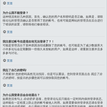
页首
为什么我不能登录？
这种情况有好几种原因。首先，确认您的用户名和密码是否正确。如果是，请联
络论坛的管理员确认是否禁用了您的帐号。也有可能是网站的管理员在后台进行
了错误的设置，请联络他们修改错误。
页首
我注册过帐号但是现在却无法登录了？！
可能是管理员出于某种原因冻结或删除了您的账号。也可能是为了减少数据库大
小许多论坛会定期删除一些很久未发帖的用户。如果是这样，请重新注册并且多
多参与讨论。
页首
我忘了自己的密码!
不用紧张! 您的密码虽然无法找回，但是可以重设。您到登录页面点击
我忘了自
己的密码
，按提示的步骤您就可以很快取回您的帐号。
页首
为什么我登录后会自动退出？
如果您没有勾上
自动登录
选项，您登录论坛后只能在一定时间内保持登录状态。
这样能在一定程度上防止您的帐号被他人利用。如果需要保持登录状态请在登录
时勾选
自动登录
框，在公用的计算机上访问论坛时不推荐您这样做，例如在图书