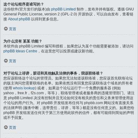
这个论坛程序是谁写的？
这份软件(官方发行的版本)由
phpBB Limited
制作，发布并持有版权。遵循 GNU
General Public License, version 2 (GPL-2.0) 开源协议，可以自由发布，查看链
接
About phpBB
以得到更多信息。
页首
为什么没有 某某 功能？
本软件由 phpBB Limited 编写和授权，如果您认为某个功能需要被添加，请访问
phpBB Ideas Centre
，在这里您可以投票或建议新功能。
页首
对于论坛上诽谤，脏话和其他触及法律的事务，我该联络谁？
您应该联络这个论坛的管理员。如果您无法知道该联络谁，您应该首先联络论坛
的版主询问您需要联络的名单。如果依然没有回复您应该联络这个域名的所有者
(使用
whois lookup
) 或者，如果这个论坛运行于一个免费的服务器 (例如
yahoo，free.fr，f2s.com，等等.)，联络管理者或者服务商的违规管理部门。请注
意 phpBB Limited 决没有控制并且无论如何没有相关的责任和义务来管理使用这
个论坛的用户行为。对 phpBB 开发组发布任何与 phpbb.com 网站没有直接关系
的法律声明 (服务中断，连带责任，诽谤，等等.) 都是没有任何意义的。如果您给
phpBB 开发组发送任何关于第三方使用此软件的信件，都有可能得到简短的声明
或不予回复。
页首