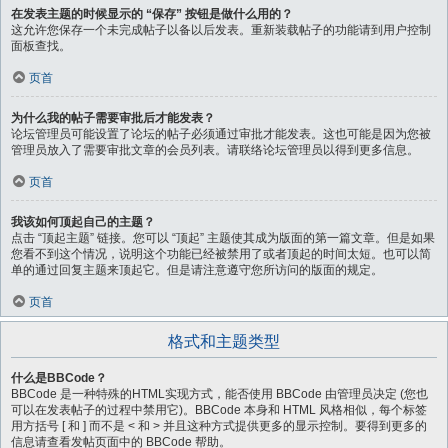
在发表主题的时候显示的 “保存” 按钮是做什么用的？
这允许您保存一个未完成帖子以备以后发表。重新装载帖子的功能请到用户控制
面板查找。
页首
为什么我的帖子需要审批后才能发表？
论坛管理员可能设置了论坛的帖子必须通过审批才能发表。这也可能是因为您被
管理员放入了需要审批文章的会员列表。请联络论坛管理员以得到更多信息。
页首
我该如何顶起自己的主题？
点击 “顶起主题” 链接。您可以 “顶起” 主题使其成为版面的第一篇文章。但是如果
您看不到这个情况，说明这个功能已经被禁用了或者顶起的时间太短。也可以简
单的通过回复主题来顶起它。但是请注意遵守您所访问的版面的规定。
页首
格式和主题类型
什么是BBCode？
BBCode 是一种特殊的HTML实现方式，能否使用 BBCode 由管理员决定 (您也
可以在发表帖子的过程中禁用它)。BBCode 本身和 HTML 风格相似，每个标签
用方括号 [ 和 ] 而不是 < 和 > 并且这种方式提供更多的显示控制。要得到更多的
信息请查看发帖页面中的 BBCode 帮助。