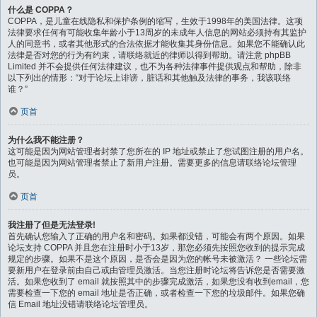
什么是 COPPA？
COPPA，是儿童在线隐私和保护条例的缩写，生效于1998年的美国法律。这项
法律要求任何有可能收集年龄小于13周岁的未成年人信息的网站必须持有其监护
人的同意书，或者其他形式的合法依据才能收集其身份信息。如果您不能确认此
法律是否对您的行为有约束，请联络就近的律师以得到帮助。请注意 phpBB
Limited 并不会提供任何法律建议，也不为各种法律事件提供观点和帮助，除非
以下列出的情形：“对于论坛上诽谤，脏话和其他触及法律的事务，我该联络
谁？”
页首
为什么我不能注册？
这可能是因为网站管理者封禁了您所在的 IP 地址或禁止了您试图注册的用户名。
也可能是因为网站管理者禁止了新用户注册。需要更多的信息请联络论坛管理
员。
页首
我注册了但是无法登录!
首先确认您输入了正确的用户名和密码。如果都没错，可能会有两个原因。如果
论坛支持 COPPA 并且您在注册时小于13岁，那您必须先按照您收到的提示完成
规定的步骤。如果不是这个原因，是否会是因为您的帐号未被激活？ 一些论坛需
要新用户在登录前由自己或由管理员激活。当您注册时论坛将告诉您是否需要激
活。如果您收到了 email 就按照其中的步骤完成激活，如果您没有收到email，您
需要检查一下您的 email 地址是否正确，或者检查一下您的垃圾邮件。如果您确
信 Email 地址没错请联络论坛管理员。