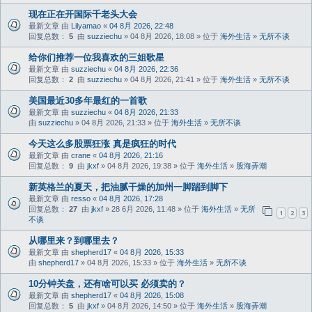
现在正在开国际千老头大会
最新文章 由
Lilyamao
«
04 8月 2026, 22:48
回复总数：
5
由
suzziechu
» 04 8月 2026, 18:08 » 位于
海外生活
»
无所不谈
给你们推荐一位我喜欢的三姐歌星
最新文章 由
suzziechu
«
04 8月 2026, 22:36
回复总数：
2
由
suzziechu
» 04 8月 2026, 21:41 » 位于
海外生活
»
无所不谈
美国最近30多年最红的一首歌
最新文章 由
suzziechu
«
04 8月 2026, 21:33
由
suzziechu
» 04 8月 2026, 21:33 » 位于
海外生活
»
无所不谈
今天这么多股票狂涨 真是疯狂的时代
最新文章 由
crane
«
04 8月 2026, 21:16
回复总数：
9
由
jkxf
» 04 8月 2026, 19:38 » 位于
海外生活
»
股海弄潮
新英格兰的夏天，把油腻干燥的加州一脚踹到脚下
最新文章 由
resso
«
04 8月 2026, 17:28
回复总数：
27
由
jkxf
» 28 6月 2026, 11:48 » 位于
海外生活
»
无所
1
2
3
不谈
从哪里来？到哪里去？
最新文章 由
shepherd17
«
04 8月 2026, 15:33
由
shepherd17
» 04 8月 2026, 15:33 » 位于
海外生活
»
无所不谈
10分钟关盘，还有啥可以买 必须卖的？
最新文章 由
shepherd17
«
04 8月 2026, 15:08
回复总数：
5
由
jkxf
» 04 8月 2026, 14:50 » 位于
海外生活
»
股海弄潮