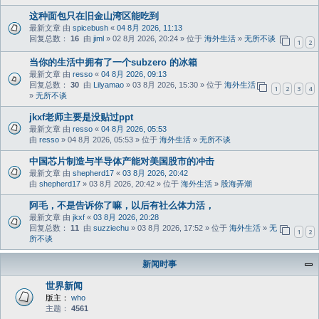
这种面包只在旧金山湾区能吃到
最新文章 由
spicebush
«
04 8月 2026, 11:13
回复总数：
16
由
jiml
» 02 8月 2026, 20:24 » 位于
海外生活
»
无所不谈
1
2
当你的生活中拥有了一个subzero 的冰箱
最新文章 由
resso
«
04 8月 2026, 09:13
回复总数：
30
由
Lilyamao
» 03 8月 2026, 15:30 » 位于
海外生活
1
2
3
4
»
无所不谈
jkxf老师主要是没贴过ppt
最新文章 由
resso
«
04 8月 2026, 05:53
由
resso
» 04 8月 2026, 05:53 » 位于
海外生活
»
无所不谈
中国芯片制造与半导体产能对美国股市的冲击
最新文章 由
shepherd17
«
03 8月 2026, 20:42
由
shepherd17
» 03 8月 2026, 20:42 » 位于
海外生活
»
股海弄潮
阿毛，不是告诉你了嘛，以后有社么体力活，
最新文章 由
jkxf
«
03 8月 2026, 20:28
回复总数：
11
由
suzziechu
» 03 8月 2026, 17:52 » 位于
海外生活
»
无
1
2
所不谈
新闻时事
世界新闻
版主：
who
主题：
4561