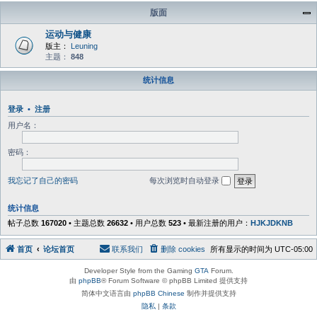
版面
运动与健康
版主：
Leuning
主题：
848
统计信息
登录
•
注册
用户名：
密码：
我忘记了自己的密码
每次浏览时自动登录
统计信息
帖子总数
167020
• 主题总数
26632
• 用户总数
523
• 最新注册的用户：
HJKJDKNB
首页
论坛首页
联系我们
删除 cookies
所有显示的时间为
UTC-05:00
Developer Style from the Gaming
GTA
Forum.
由
phpBB
® Forum Software © phpBB Limited 提供支持
简体中文语言由
phpBB Chinese
制作并提供支持
隐私
|
条款