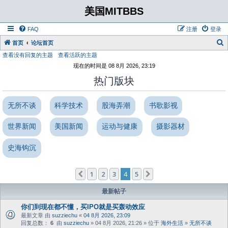
美国MITBBS
FAQ
注册
登录
首页
论坛首页
查看没有回复的主题
查看活跃的主题
现在的时间是 08 8月 2026, 23:19
热门版块
无所不谈
科学技术
股海弄潮
书歌影视
世界新闻
美国新闻
运动与健康
摄影器材
史海钩沉
1
2
3
4
5
上一页
下一页
最新帖子
你们到现在都不懂，买IPO就是买轰动效应
最新文章 由
suzziechu
«
04 8月 2026, 23:09
回复总数：
6
由
suzziechu
» 04 8月 2026, 21:26 » 位于
海外生活
»
无所不谈