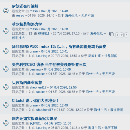
伊朗还在打油船
最新文章 由
resso
«
04 8月 2026, 14:48
由
resso
» 04 8月 2026, 14:48 » 位于
海外生活
»
无所不谈
菲尔兹奖和热力学
最新文章 由
resso
«
04 8月 2026, 14:38
回复总数：
23
由
枫林晓1
» 25 7月 2026, 17:16 » 位于
海外生活
»
1
2
3
科学技术
除非影响SP500 index 1% 以上，所有新闻都是鸡毛蒜皮
最新文章 由
crane
«
04 8月 2026, 13:41
回复总数：
6
由
Leuning
» 29 7月 2026, 18:51 » 位于
新闻时事
»
世界新闻
美光科技CEO 访谈 当年他被美领馆拒签三次
最新文章 由
Leuning
«
04 8月 2026, 13:09
回复总数：
6
由
settler
» 04 8月 2026, 10:45 » 位于
海外生活
»
无所不谈
贝佐斯的商业智慧
最新文章 由
shepherd17
«
04 8月 2026, 12:56
回复总数：
2
由
settler
» 04 8月 2026, 08:35 » 位于
海外生活
»
无所不谈
Citadel 说，你们大胆地买！
最新文章 由
crane
«
04 8月 2026, 12:49
回复总数：
2
由
shepherd17
» 04 8月 2026, 12:22 » 位于
海外生活
»
股海弄潮
国内还如实报道新冠大爆发
最新文章 由
枫林晓1
«
04 8月 2026, 11:58
回复总数：
3
由
Leuning
» 03 8月 2026, 21:16 » 位于
海外生活
»
无所不谈