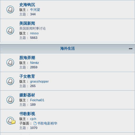
史海钩沉
版主：
牛河梁
主题：
344
美国新闻
美国新闻时事讨论
版主：
resso
主题：
5663
海外生活
股海弄潮
版主：
Nimitz
主题：
2859
子女教育
版主：
grasshopper
主题：
265
摄影器材
版主：
Feichai01
主题：
189
书歌影视
版主：
cjch
子版面：
书歌电影精华
主题：
1070