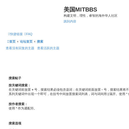
美国MITBBS
构建文明，理性，睿智的海外华人社区
跳到内容
快捷链接
FAQ
首页
论坛首页
搜索
查看没有回复的主题
查看活跃的主题
搜索帖子
按关键词搜索：
在关键词前放置
+
号，搜索结果必须包含该词；在关键词前面放置
-
号，搜索结果将不
系列关键词中出现一个即可，在括号中间放置搜索词列表，词与词间用
|
隔开。使用 *
按作者搜索：
使用 * 作为通配符。
搜索选项