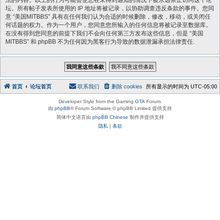
法的内容。以上的行为可能会使您在未得到通知的情况下被永远禁止访问这个论
坛。所有帖子发表所使用的 IP 地址将被记录，以协助调查违反条款的事件。您同
意 “美国MITBBS” 具有在任何我们认为合适的时候删除，修改，移动，或关闭任
何话题的权力。作为一个用户，您同意您所输入的任何信息将被记录至数据库。
在没有得到您同意的前提下我们不会向任何第三方发布这些信息，但是 “美国
MITBBS” 和 phpBB 不为任何因为黑客行为导致的数据泄漏承担法律责任.
首页
论坛首页
联系我们
删除 cookies
所有显示的时间为
UTC-05:00
Developer Style from the Gaming
GTA
Forum.
由
phpBB
® Forum Software © phpBB Limited 提供支持
简体中文语言由
phpBB Chinese
制作并提供支持
隐私
|
条款