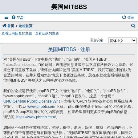
美国MITBBS
FAQ
登录
首页
论坛首页
查看没有回复的主题
查看活跃的主题
语言设定：
美国MITBBS - 注册
对 “美国MITBBS” (下文中指代 “我们”，“我们的”，“美国MITBBS”，
“https://usmitbbs.com”)的访问，表明您同意并遵守以下具有法律效力之条款。如
果您不同意以下条款，请停止访问和使用 “美国MITBBS”。我们可能在我们认为
合适的时候，在并未通知您的情况下改变这些条款，您在条款改变后继续使用
“美国MITBBS” 将被认为认同并遵守这些条款。
我们的论坛运行使用 phpBB (下文中指代 “他们”， “他们的”， “phpBB 软件”，
“www.phpbb.com”， “phpBB 组”， “phpBB 团队”)， 这是一个使用 “
GNU General Public License v2
” (下文指代 "GPL") 软件协议的公告栏系统解决
方案， 可以从
www.phpbb.com
下载。 phpBB仅使基于 Internet 的讨论更容易，
phpBB Group不对所讨论的内容负责。 如果希望得到更多关于phpBB的信息，
请访问:
https://www.phpbb.com/
。
您同意不张贴任何带有辱骂，淫秽，粗俗，诽谤，仇恨，威胁，色情的内容，不
张贴任何带有侵犯您所在国家的法律， “美国MITBBS” 所在国家的法律，国际公