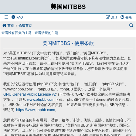
美国MITBBS
FAQ
注册
登录
首页
论坛首页
查看没有回复的主题
查看活跃的主题
美国MITBBS - 使用条款
对 “美国MITBBS” (下文中指代 “我们”，“我们的”，“美国MITBBS”，
“https://usmitbbs.com”)的访问，表明您同意并遵守以下具有法律效力之条款。如
果您不同意以下条款，请停止访问和使用 “美国MITBBS”。我们可能在我们认为
合适的时候，在并未通知您的情况下改变这些条款，您在条款改变后继续使用
“美国MITBBS” 将被认为认同并遵守这些条款。
我们的论坛运行使用 phpBB (下文中指代 “他们”， “他们的”， “phpBB 软件”，
“www.phpbb.com”， “phpBB 组”， “phpBB 团队”)， 这是一个使用 “
GNU General Public License v2
” (下文指代 "GPL") 软件协议的公告栏系统解决
方案， 可以从
www.phpbb.com
下载。 phpBB仅使基于 Internet 的讨论更容易，
phpBB Group不对所讨论的内容负责。 如果希望得到更多关于phpBB的信息，
请访问:
https://www.phpbb.com/
。
您同意不张贴任何带有辱骂，淫秽，粗俗，诽谤，仇恨，威胁，色情的内容，不
张贴任何带有侵犯您所在国家的法律， “美国MITBBS” 所在国家的法律，国际公
法的内容。以上的行为可能会使您在未得到通知的情况下被永远禁止访问这个论
坛。所有帖子发表所使用的 IP 地址将被记录，以协助调查违反条款的事件。您同