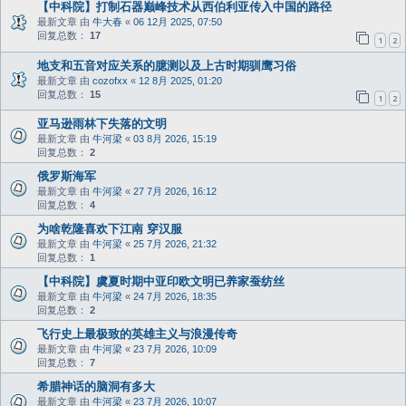
【中科院】打制石器巅峰技术从西伯利亚传入中国的路径
最新文章 由
牛大春
«
06 12月 2025, 07:50
回复总数：
17
1
2
地支和五音对应关系的臆测以及上古时期驯鹰习俗
最新文章 由
cozofxx
«
12 8月 2025, 01:20
回复总数：
15
1
2
亚马逊雨林下失落的文明
最新文章 由
牛河梁
«
03 8月 2026, 15:19
回复总数：
2
俄罗斯海军
最新文章 由
牛河梁
«
27 7月 2026, 16:12
回复总数：
4
为啥乾隆喜欢下江南 穿汉服
最新文章 由
牛河梁
«
25 7月 2026, 21:32
回复总数：
1
【中科院】虞夏时期中亚印欧文明已养家蚕纺丝
最新文章 由
牛河梁
«
24 7月 2026, 18:35
回复总数：
2
飞行史上最极致的英雄主义与浪漫传奇
最新文章 由
牛河梁
«
23 7月 2026, 10:09
回复总数：
7
希腊神话的脑洞有多大
最新文章 由
牛河梁
«
23 7月 2026, 10:07