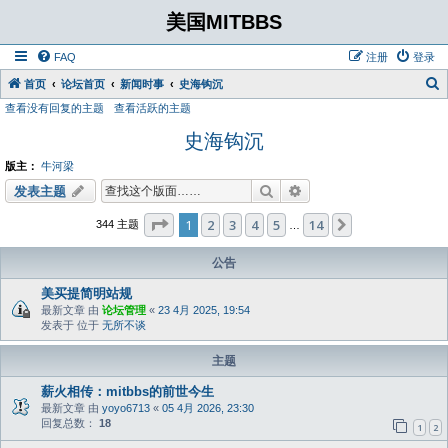
美国MITBBS
FAQ
注册
登录
首页
论坛首页
新闻时事
史海钩沉
查看没有回复的主题
查看活跃的主题
史海钩沉
版主：
牛河梁
搜索
高级搜索
发表主题
分页：
1
/
14
1
2
3
4
5
14
下一页
344 主题
…
公告
美买提简明站规
最新文章 由
论坛管理
«
23 4月 2025, 19:54
发表于 位于
无所不谈
主题
薪火相传：mitbbs的前世今生
最新文章 由
yoyo6713
«
05 4月 2026, 23:30
回复总数：
18
1
2