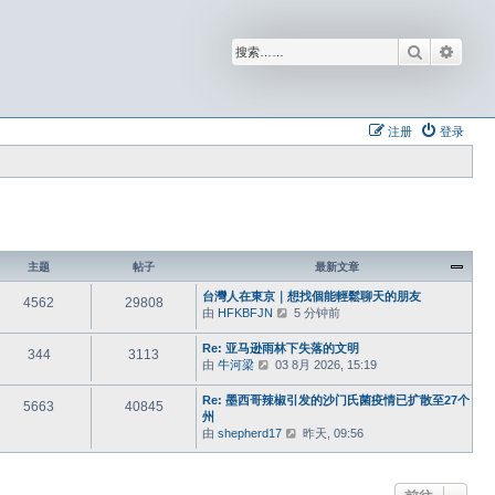
搜索
高级
注册
登录
主题
帖子
最新文章
台灣人在東京｜想找個能輕鬆聊天的朋友
4562
29808
由
HFKBFJN
查
5 分钟前
看
最
Re: 亚马逊雨林下失落的文明
344
3113
新
由
牛河梁
查
03 8月 2026, 15:19
帖
看
子
最
Re: 墨西哥辣椒引发的沙门氏菌疫情已扩散至27个
5663
40845
新
州
帖
由
shepherd17
查
昨天, 09:56
子
看
最
新