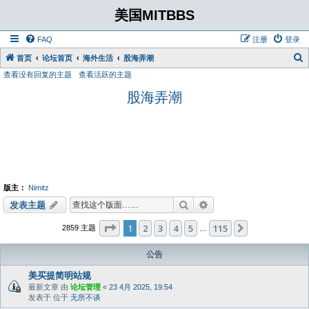
美国MITBBS
FAQ
注册
登录
首页
论坛首页
海外生活
股海弄潮
查看没有回复的主题
查看活跃的主题
股海弄潮
版主：
Nimitz
搜索
高级搜索
发表主题
分页：
1
/
115
1
2
3
4
5
115
下一页
2859 主题
…
公告
美买提简明站规
最新文章 由
论坛管理
«
23 4月 2025, 19:54
发表于 位于
无所不谈