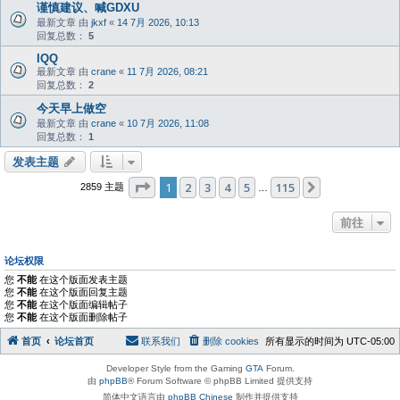
谨慎建议、喊GDXU
最新文章 由
jkxf
«
14 7月 2026, 10:13
回复总数：
5
IQQ
最新文章 由
crane
«
11 7月 2026, 08:21
回复总数：
2
今天早上做空
最新文章 由
crane
«
10 7月 2026, 11:08
回复总数：
1
发表主题
分页：
1
/
115
1
2
3
4
5
115
下一页
2859 主题
…
前往
论坛权限
您
不能
在这个版面发表主题
您
不能
在这个版面回复主题
您
不能
在这个版面编辑帖子
您
不能
在这个版面删除帖子
首页
论坛首页
联系我们
删除 cookies
所有显示的时间为
UTC-05:00
Developer Style from the Gaming
GTA
Forum.
由
phpBB
® Forum Software © phpBB Limited 提供支持
简体中文语言由
phpBB Chinese
制作并提供支持