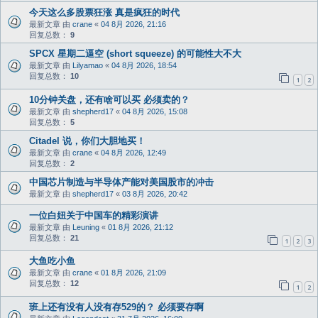
今天这么多股票狂涨 真是疯狂的时代
最新文章 由
crane
«
04 8月 2026, 21:16
回复总数：
9
SPCX 星期二逼空 (short squeeze) 的可能性大不大
最新文章 由
Lilyamao
«
04 8月 2026, 18:54
回复总数：
10
1
2
10分钟关盘，还有啥可以买 必须卖的？
最新文章 由
shepherd17
«
04 8月 2026, 15:08
回复总数：
5
Citadel 说，你们大胆地买！
最新文章 由
crane
«
04 8月 2026, 12:49
回复总数：
2
中国芯片制造与半导体产能对美国股市的冲击
最新文章 由
shepherd17
«
03 8月 2026, 20:42
一位白妞关于中国车的精彩演讲
最新文章 由
Leuning
«
01 8月 2026, 21:12
回复总数：
21
1
2
3
大鱼吃小鱼
最新文章 由
crane
«
01 8月 2026, 21:09
回复总数：
12
1
2
班上还有没有人没有存529的？ 必须要存啊