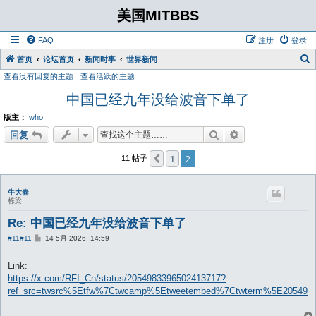
美国MITBBS
FAQ
注册
登录
首页
论坛首页
新闻时事
世界新闻
查看没有回复的主题
查看活跃的主题
中国已经九年没给波音下单了
版主：
who
搜索
高级搜索
回复
1
2
上一页
11 帖子
牛大春
栋梁
Re: 中国已经九年没给波音下单了
帖
#11
#11
14 5月 2026, 14:59
子
Link:
https://x.com/RFI_Cn/status/2054983396502413717?
ref_src=twsrc%5Etfw%7Ctwcamp%5Etweetembed%7Ctwterm%5E205498