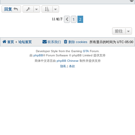
回复
1
2
上一页
11 帖子
前往
首页
论坛首页
联系我们
删除 cookies
所有显示的时间为
UTC-05:00
Developer Style from the Gaming
GTA
Forum.
由
phpBB
® Forum Software © phpBB Limited 提供支持
简体中文语言由
phpBB Chinese
制作并提供支持
隐私
|
条款