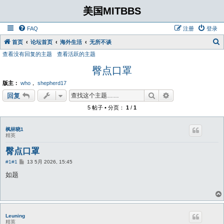
美国MITBBS
FAQ
注册
登录
首页
论坛首页
海外生活
无所不谈
查看没有回复的主题
查看活跃的主题
臀点口罩
版主：
who
，
shepherd17
搜索
高级搜索
回复
5 帖子 • 分页：
1
/
1
枫林晓1
精英
臀点口罩
帖
#1
#1
13 5月 2026, 15:45
子
如题
Leuning
精英