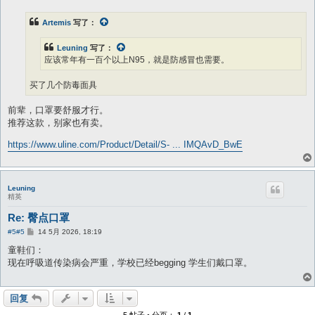
Artemis
写了：
Leuning
写了：
应该常年有一百个以上N95，就是防感冒也需要。
买了几个防毒面具
前辈，口罩要舒服才行。
推荐这款，别家也有卖。
https://www.uline.com/Product/Detail/S- ... IMQAvD_BwE
Leuning
精英
Re: 臀点口罩
帖
#5
#5
14 5月 2026, 18:19
子
童鞋们：
现在呼吸道传染病会严重，学校已经begging 学生们戴口罩。
回复
5 帖子 • 分页：
1
/
1