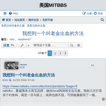
美国MITBBS
FAQ
注册
登录
首页
论坛首页
海外生活
无所不谈
查看没有回复的主题
查看活跃的主题
我想到一个叫老金出血的方法
版主：
who
，
shepherd17
搜索
高级搜索
回复
1
2
3
下一页
24 帖子
resso
栋梁
我想到一个叫老金出血的方法
帖
#1
#1
14 5月 2026, 07:18
子
https://www.nahoku.com/collections/pendants?page=8
nahoku，夏威夷本土珠宝品牌，融合local风情和文化元素。我前几天打算
买个钓鱼钩，寓意一旦勾搭上，就再也跑不脱。可惜被廉颇骂了一顿。