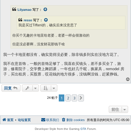
Lilyamao
写了：
resso
写了：
我是买过Tiffani的，确实后来没意思了
你买个无趣的卡地亚给老婆，老婆一样会很激动的
但是没必要啊，没发财花那钱干啥
我一个卡地亚都没有，确实觉得没必要，除非钱多到实在没地方花了。
我不在意首饰，一般的首饰足够了，我喜欢买镜头，差不多买全了，旅
游，修葺院子，交学费上舞蹈课，一年也好几千呢，换家具，remodel 房
子，买出租房，买股票，哎花钱的地方很多，没钱啊没钱，赶紧挣钱。
回复
1
2
3
下一页
24 帖子
前往
首页
论坛首页
联系我们
删除 cookies
所有显示的时间为
UTC-05:00
Developer Style from the Gaming
GTA
Forum.