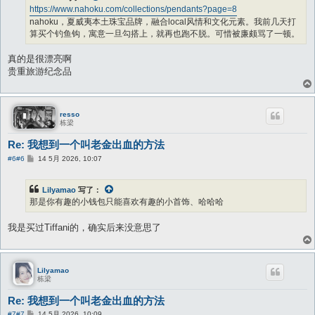
https://www.nahoku.com/collections/pendants?page=8
nahoku，夏威夷本土珠宝品牌，融合local风情和文化元素。我前几天打
算买个钓鱼钩，寓意一旦勾搭上，就再也跑不脱。可惜被廉颇骂了一顿。
真的是很漂亮啊
贵重旅游纪念品
resso
栋梁
Re: 我想到一个叫老金出血的方法
帖
#6
#6
14 5月 2026, 10:07
子
Lilyamao
写了：
那是你有趣的小钱包只能喜欢有趣的小首饰、哈哈哈
我是买过Tiffani的，确实后来没意思了
Lilyamao
栋梁
Re: 我想到一个叫老金出血的方法
帖
#7
#7
14 5月 2026, 10:09