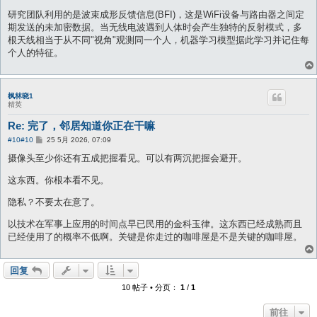
研究团队利用的是波束成形反馈信息(BFI)，这是WiFi设备与路由器之间定
期发送的未加密数据。当无线电波遇到人体时会产生独特的反射模式，多
根天线相当于从不同"视角"观测同一个人，机器学习模型据此学习并记住每
个人的特征。
枫林晓1
精英
Re: 完了，邻居知道你正在干嘛
帖
#10
#10
25 5月 2026, 07:09
子
摄像头至少你还有五成把握看见。可以有两沉把握会避开。
这东西。你根本看不见。
隐私？不要太在意了。
以技术在军事上应用的时间点早已民用的金科玉律。这东西已经成熟而且
已经使用了的概率不低啊。关键是你走过的咖啡屋是不是关键的咖啡屋。
回复
10 帖子 • 分页：
1
/
1
前往