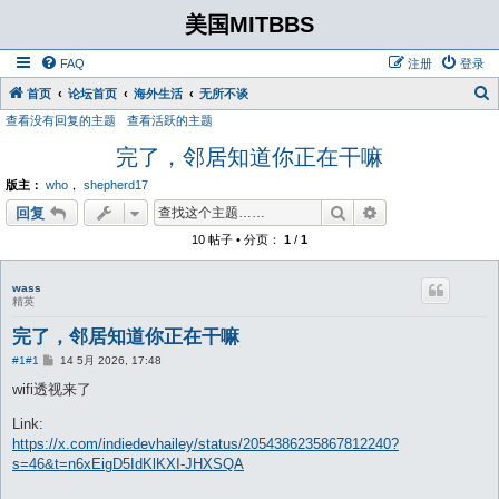
美国MITBBS
FAQ
注册
登录
首页
论坛首页
海外生活
无所不谈
查看没有回复的主题
查看活跃的主题
完了，邻居知道你正在干嘛
版主：
who
，
shepherd17
搜索
高级搜索
回复
10 帖子 • 分页：
1
/
1
wass
精英
完了，邻居知道你正在干嘛
帖
#1
#1
14 5月 2026, 17:48
子
wifi透视来了
Link:
https://x.com/indiedevhailey/status/2054386235867812240?
s=46&t=n6xEigD5IdKlKXI-JHXSQA