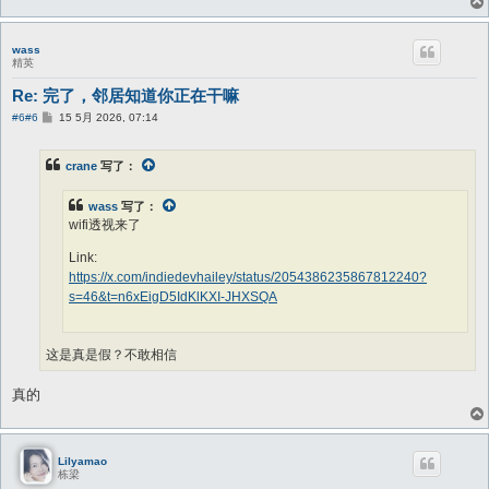
wass
精英
Re: 完了，邻居知道你正在干嘛
帖
#6
#6
15 5月 2026, 07:14
子
crane
写了：
wass
写了：
wifi透视来了
Link:
https://x.com/indiedevhailey/status/2054386235867812240?
s=46&t=n6xEigD5IdKlKXI-JHXSQA
这是真是假？不敢相信
真的
Lilyamao
栋梁