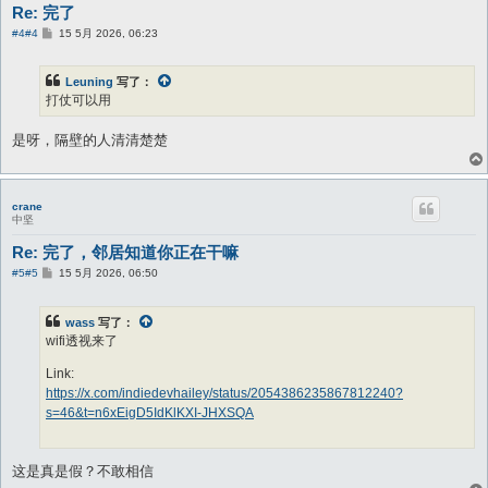
Re: 完了
帖
#4
#4
15 5月 2026, 06:23
子
Leuning
写了：
打仗可以用
是呀，隔壁的人清清楚楚
crane
中坚
Re: 完了，邻居知道你正在干嘛
帖
#5
#5
15 5月 2026, 06:50
子
wass
写了：
wifi透视来了
Link:
https://x.com/indiedevhailey/status/2054386235867812240?
s=46&t=n6xEigD5IdKlKXI-JHXSQA
这是真是假？不敢相信