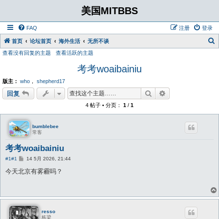
美国MITBBS
FAQ
注册
登录
首页
论坛首页
海外生活
无所不谈
查看没有回复的主题
查看活跃的主题
考考woaibainiu
版主：
who
，
shepherd17
搜索
高级搜索
回复
4 帖子 • 分页：
1
/
1
bumblebee
常客
考考woaibainiu
帖
#1
#1
14 5月 2026, 21:44
子
今天北京有雾霾吗？
resso
栋梁