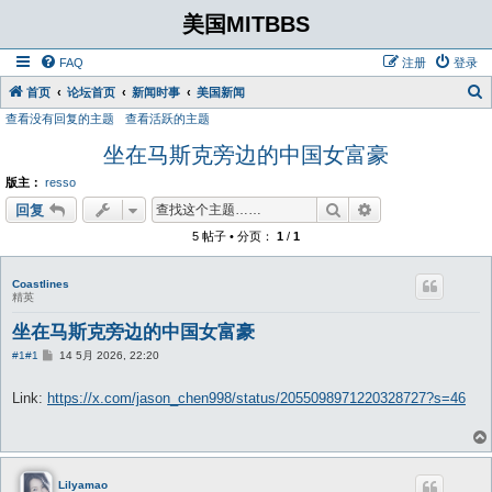
美国MITBBS
FAQ
注册
登录
首页
论坛首页
新闻时事
美国新闻
查看没有回复的主题
查看活跃的主题
坐在马斯克旁边的中国女富豪
版主：
resso
搜索
高级搜索
回复
5 帖子 • 分页：
1
/
1
Coastlines
精英
坐在马斯克旁边的中国女富豪
帖
#1
#1
14 5月 2026, 22:20
子
Link:
https://x.com/jason_chen998/status/2055098971220328727?s=46
Lilyamao