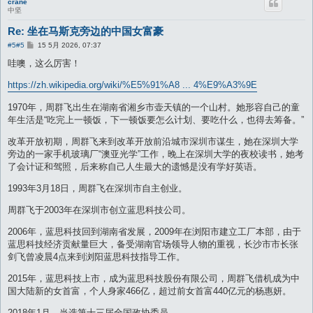
crane
中坚
Re: 坐在马斯克旁边的中国女富豪
帖
#5
#5
15 5月 2026, 07:37
子
哇噢，这么厉害！
https://zh.wikipedia.org/wiki/%E5%91%A8 ... 4%E9%A3%9E
1970年，周群飞出生在湖南省湘乡市壶天镇的一个山村。她形容自己的童
年生活是“吃完上一顿饭，下一顿饭要怎么计划、要吃什么，也得去筹备。”
改革开放初期，周群飞来到改革开放前沿城市深圳市谋生，她在深圳大学
旁边的一家手机玻璃厂“澳亚光学”工作，晚上在深圳大学的夜校读书，她考
了会计证和驾照，后来称自己人生最大的遗憾是没有学好英语。
1993年3月18日，周群飞在深圳市自主创业。
周群飞于2003年在深圳市创立蓝思科技公司。
2006年，蓝思科技回到湖南省发展，2009年在浏阳市建立工厂本部，由于
蓝思科技经济贡献量巨大，备受湖南官场领导人物的重视，长沙市市长张
剑飞曾凌晨4点来到浏阳蓝思科技指导工作。
2015年，蓝思科技上市，成为蓝思科技股份有限公司，周群飞借机成为中
国大陆新的女首富，个人身家466亿，超过前女首富440亿元的杨惠妍。
2018年1月，当选第十三届全国政协委员。