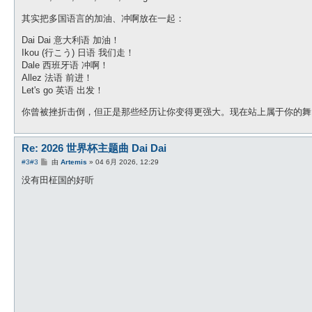
其实把多国语言的加油、冲啊放在一起：
Dai Dai 意大利语 加油！
Ikou (行こう) 日语 我们走！
Dale 西班牙语 冲啊！
Allez 法语 前进！
Let's go 英语 出发！
你曾被挫折击倒，但正是那些经历让你变得更强大。现在站上属于你的舞
Re: 2026 世界杯主题曲 Dai Dai
帖
#3
#3
由
Artemis
»
04 6月 2026, 12:29
子
没有田柾国的好听