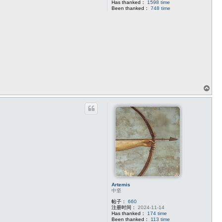
Has thanked：
1598 time
Been thanked：
748 time
页
首
Artemis
中坚
帖子：
660
注册时间：
2024-11-14
Has thanked：
174 time
Been thanked：
113 time