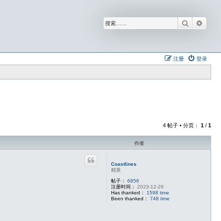
搜索
高级
注册
登录
4 帖子 • 分页：
1
/
1
作者
Coastlines
精英
帖子：
6856
注册时间：
2023-12-26
Has thanked：
1598 time
Been thanked：
748 time